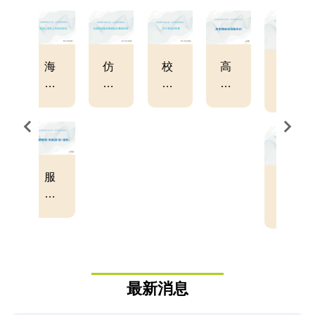
高
花藝
興大
202
202
202
中
隊-
附農
5 系
5 全
5 AI
職
學生
園藝
友會
國生
生活
14
作品
科,
活美
創新
校
精選
體驗
學收
Vlog
蒞
營
納空
競賽
臨
間創
參
纏花
國際
意設
訪
工藝
交
計競
研習
流：
賽紀
法國
錄
花藝
大師
最新消息
研習