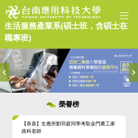
跳
到
主
生活服務產業系(碩士班，含碩士在
要
內
職專班)
容
區
榮譽榜
【恭喜】生應所劉羽庭同學考取金門農工家
政科老師