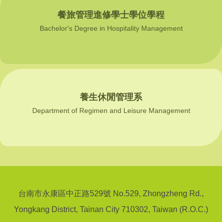
餐旅管理進修學士學位學程
Bachelor's Degree in Hospitality Management
養生休閒管理系
Department of Regimen and Leisure Management
台南市永康區中正路529號 No.529, Zhongzheng Rd.,
Yongkang District, Tainan City 710302, Taiwan (R.O.C.)