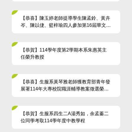
【恭喜】陳玉婷老師提導學生陳孟鈴、黃卉
岑、陳以倢、籃梓瑜四人參加第16屆華文電
子書比賽，獲得佳作
【恭賀】114學年度第2學期本系朱惠英主
任榮升教授
【恭喜】生服系黃琴雅老師獲教育部青年發
展署114年大專校院職涯輔導教案徵選榮獲
優選
【恭賀】生服系四生二A湯秀如，余孟蓁二
位同學考取114學年度中教學程