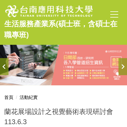
跳
到
主
生活服務產業系(碩士班，含碩士在
要
內
職專班)
容
區
首頁
活動紀實
蘭花展場設計之視覺藝術表現研討會
113.6.3