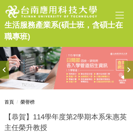
跳
到
主
生活服務產業系(碩士班，含碩士在
要
內
職專班)
容
區
首頁
榮譽榜
【恭賀】114學年度第2學期本系朱惠英
主任榮升教授