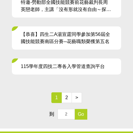
特邀-勞動部全國技能競賽前花藝裁判長周
英戀老師，主講「沒有形就沒有自由～探尋
花卉園藝學習路徑的「峰迴路轉」
【恭喜】四生二A湯宣霆同學參加第56屆全
國技能競賽南區分賽─花藝職類榮獲第五名
115學年度四技二專各入學管道查詢平台
1
2
>
到
Go