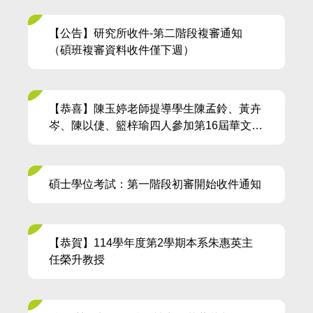
【公告】研究所收件-第二階段複審通知
（碩班複審資料收件僅下週）
【恭喜】陳玉婷老師提導學生陳孟鈴、黃卉
岑、陳以倢、籃梓瑜四人參加第16屆華文電
子書比賽，獲得佳作
碩士學位考試：第一階段初審開始收件通知
【恭賀】114學年度第2學期本系朱惠英主
任榮升教授