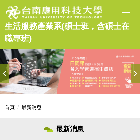
跳
到
主
生活服務產業系(碩士班，含碩士在
要
內
職專班)
容
區
首頁
最新消息
最新消息