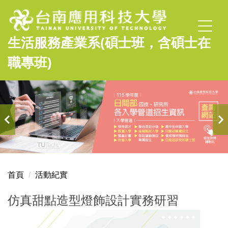
跳
到
主
生活服務產業系(碩士班，含碩士在
要
內
職專班)
容
區
首頁
活動紀實
仿真甜點造型燈飾設計實務研習