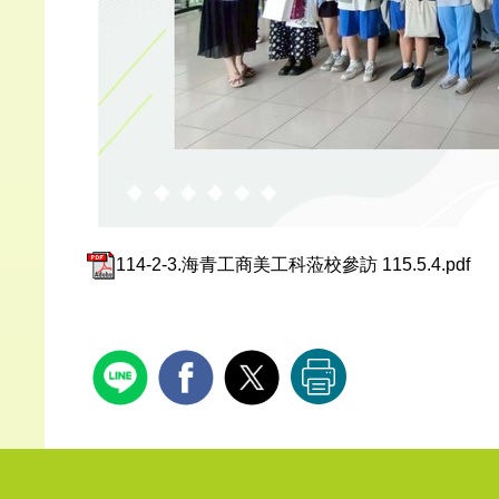
114-2-3.海青工商美工科蒞校參訪 115.5.4.pdf