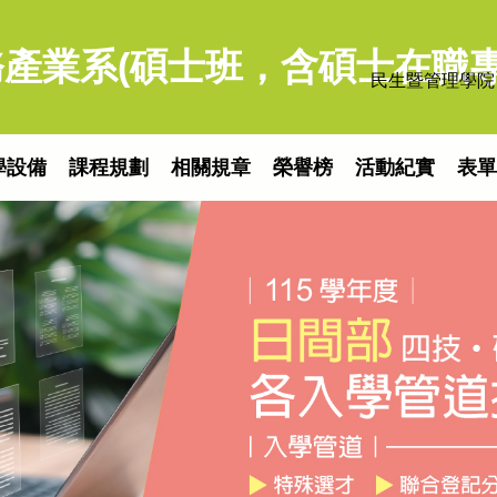
產業系(碩士班，含碩士在職專
民生暨管理學院
學設備
課程規劃
相關規章
榮譽榜
活動紀實
表