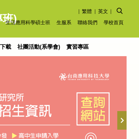
繁體
英文
班)
生活應用科學碩士班
生服系
聯絡我們
學校首頁
單下載
社團活動(系學會)
實習專區