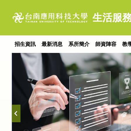
跳
到
生活服務
主
要
內
容
招生資訊
最新消息
系所簡介
師資陣容
教
區