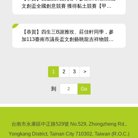
文創盃全國創意競賽 獲得黏土競賽【甲
等】佳績
【恭賀】四生三B謝雅玫、莊佳軒同學，參
加113臺南市議長盃文創藝眺龍吉祥物競賽
(平面設計組)獲得【優等】及【佳作】佳績
1
2
3
>
到
Go
台南市永康區中正路529號 No.529, Zhongzheng Rd.,
Yongkang District, Tainan City 710302, Taiwan (R.O.C.)