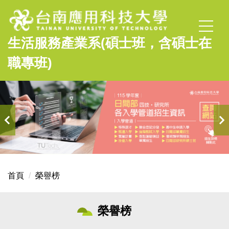
跳
到
主
生活服務產業系(碩士班，含碩士在
要
內
職專班)
容
區
首頁
榮譽榜
榮譽榜