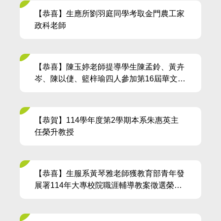
【恭喜】生應所劉羽庭同學考取金門農工家
政科老師
【恭喜】陳玉婷老師提導學生陳孟鈴、黃卉
岑、陳以倢、籃梓瑜四人參加第16屆華文電
子書比賽，獲得佳作
【恭賀】114學年度第2學期本系朱惠英主
任榮升教授
【恭喜】生服系黃琴雅老師獲教育部青年發
展署114年大專校院職涯輔導教案徵選榮獲
優選