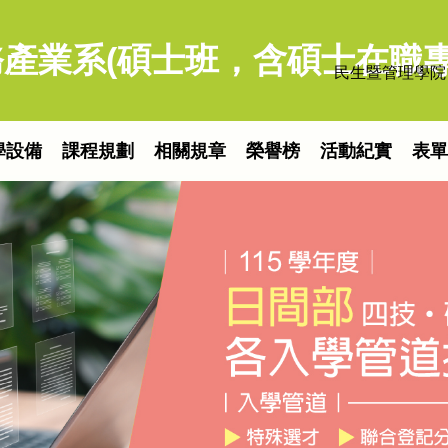
產業系(碩士班，含碩士在職專
民生暨管理學院
學設備
課程規劃
相關規章
榮譽榜
活動紀實
表