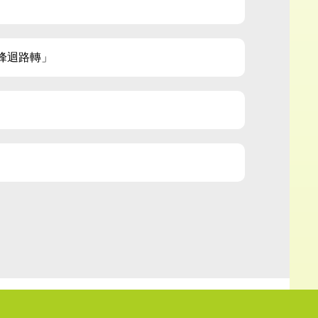
峰迴路轉」