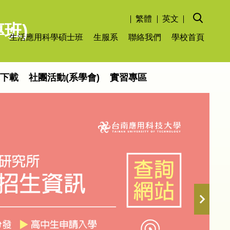
繁體
英文
班)
生活應用科學碩士班
生服系
聯絡我們
學校首頁
單下載
社團活動(系學會)
實習專區