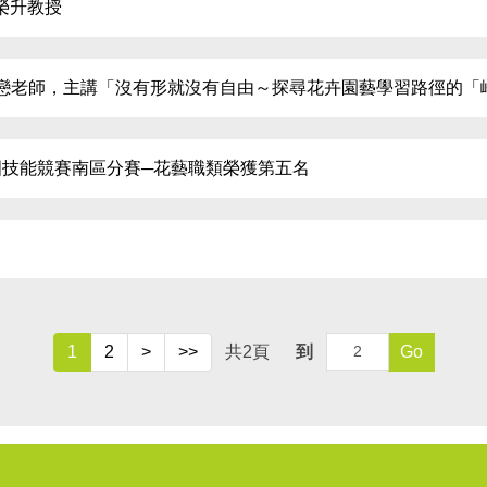
榮升教授
英戀老師，主講「沒有形就沒有自由～探尋花卉園藝學習路徑的「
國技能競賽南區分賽─花藝職類榮獲第五名
1
2
>
>>
共
2
頁
到
Go