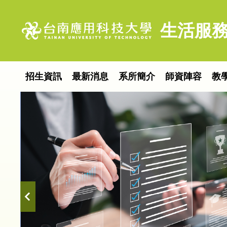
跳
到
生活服務
主
要
內
容
招生資訊
最新消息
系所簡介
師資陣容
教
區