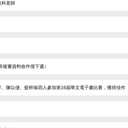
政科老師
班複審資料收件僅下週）
、陳以倢、籃梓瑜四人參加第16屆華文電子書比賽，獲得佳作