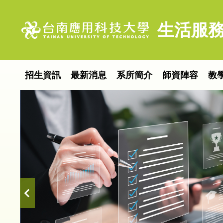
跳
到
生活服務
主
要
內
容
招生資訊
最新消息
系所簡介
師資陣容
教
區