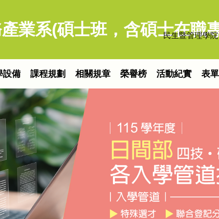
產業系(碩士班，含碩士在職專
民生暨管理學院
學設備
課程規劃
相關規章
榮譽榜
活動紀實
表