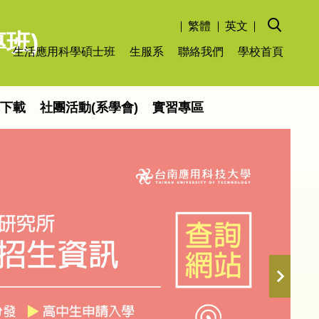
繁體
英文
班)
生活應用科學碩士班
生服系
聯絡我們
學校首頁
單下載
社團活動(系學會)
實習專區