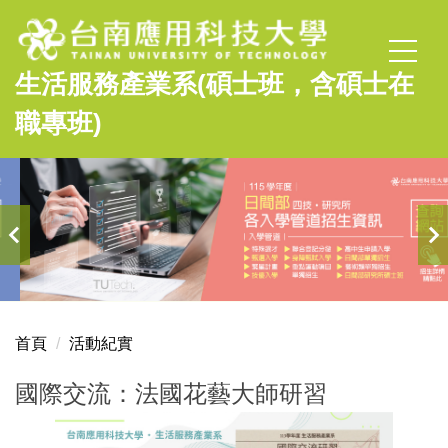
跳
到
主
生活服務產業系(碩士班，含碩士在
要
內
職專班)
容
區
首頁
活動紀實
國際交流：法國花藝大師研習