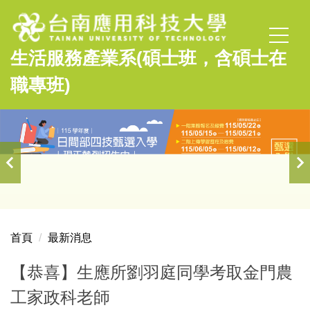
跳
到
主
生活服務產業系(碩士班，含碩士在
要
內
職專班)
容
區
首頁
最新消息
【恭喜】生應所劉羽庭同學考取金門農
工家政科老師