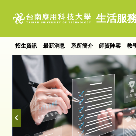
跳
到
生活服務
主
要
內
容
招生資訊
最新消息
系所簡介
師資陣容
教
區