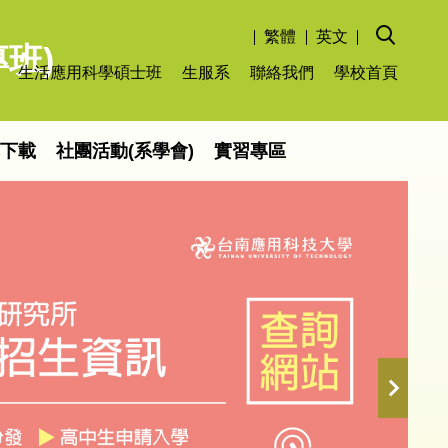
繁體
英文
班)
生活應用科學碩士班
生服系
聯絡我們
學校首頁
單下載
社團活動(系學會)
實習專區