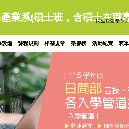
產業系(碩士班，含碩士在職專
民生暨管理學院
學設備
課程規劃
相關規章
榮譽榜
活動紀實
表