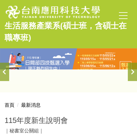
跳
到
主
生活服務產業系(碩士班，含碩士在
要
內
職專班)
容
區
首頁
最新消息
115年度新生說明會
｜秘書室公關組｜